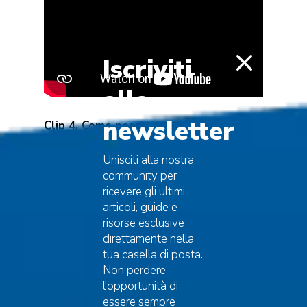
Iscriviti
alla
newsletter
Clip 4. Come possiamo capire se le
Pinna nobilis
sono in buona salute?
Unisciti alla nostra
community per
ricevere gli ultimi
articoli, guide e
risorse esclusive
direttamente nella
tua casella di posta.
Non perdere
l'opportunità di
essere sempre