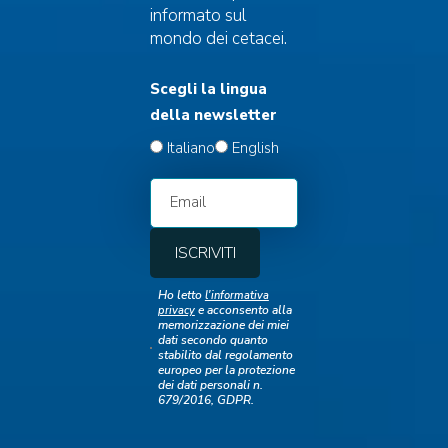
informato sul
Clip 6. Una cartina per seguire le
mondo dei cetacei.
segnalazioni di
Pinna nobilis
Scegli la lingua
della newsletter
Italiano
English
Clip 8. La riproduzione in cattività
Ho letto
l'informativa
e acconsento alla
privacy
memorizzazione dei miei
dati secondo quanto
stabilito dal regolamento
europeo per la protezione
dei dati personali n.
679/2016, GDPR.