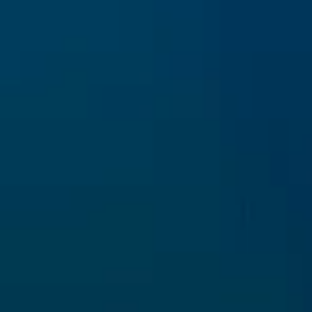
Capofila
ARPAL Liguria
www.arpal.liguria.it
INFO
Email:
info@lifepinna.eu
Privacy & Cookie Policy
SOCIAL