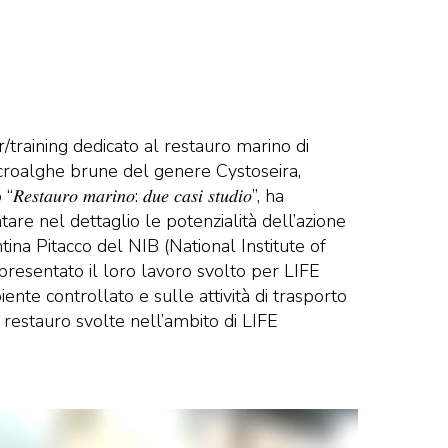
r/training dedicato al restauro marino di
le macroalghe brune del genere Cystoseira,
𝑎𝑟𝑖𝑛𝑜: 𝑑𝑢𝑒 𝑐𝑎𝑠𝑖 𝑠𝑡𝑢𝑑𝑖𝑜”, ha
re nel dettaglio le potenzialità dell’azione
ntina Pitacco del NIB (National Institute of
resentato il loro lavoro svolto per LIFE
ente controllato e sulle attività di trasporto
i restauro svolte nell’ambito di LIFE