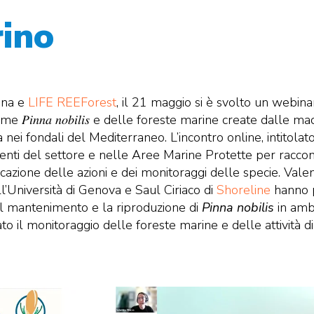
rino
nna e
LIFE REEForest
, il 21 maggio si è svolto un webina
e 𝑃𝑖𝑛𝑛𝑎 𝑛𝑜𝑏𝑖𝑙𝑖𝑠 e delle foreste marine create dal
ali del Mediterraneo. L’incontro online, intitolato “𝑅𝑒𝑠𝑡𝑎𝑢𝑟𝑜 
nti del settore e nelle Aree Marine Protette per racconta
licazione delle azioni e dei monitoraggi delle specie. Vale
l’Università di Genova e Saul Ciriaco di
Shoreline
hanno p
 sul mantenimento e la riproduzione di
Pinna nobilis
in ambi
ato il monitoraggio delle foreste marine e delle attività d