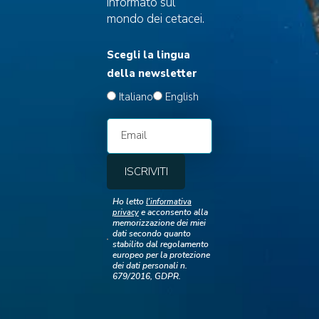
informato sul
mondo dei cetacei.
www.arpal.liguria.it
Scegli la lingua
INFO
della newsletter
Italiano
English
Email:
info@lifepinna.eu
Privacy & Cookie Policy
SOCIAL
Ho letto
l'informativa
e acconsento alla
privacy
memorizzazione dei miei
dati secondo quanto
stabilito dal regolamento
europeo per la protezione
dei dati personali n.
679/2016, GDPR.
Con il contributo finanziario del Programma LIFE